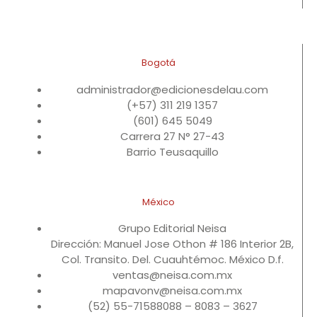
Bogotá
administrador@edicionesdelau.com
(+57) 311 219 1357
(601) 645 5049
Carrera 27 N° 27-43
Barrio Teusaquillo
México
Grupo Editorial Neisa
Dirección: Manuel Jose Othon # 186 Interior 2B,
Col. Transito. Del. Cuauhtémoc. México D.f.
ventas@neisa.com.mx
mapavonv@neisa.com.mx
(52) 55-71588088 – 8083 – 3627