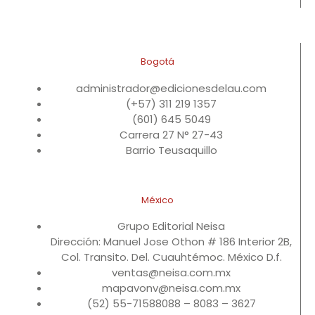
Bogotá
administrador@edicionesdelau.com
(+57) 311 219 1357
(601) 645 5049
Carrera 27 N° 27-43
Barrio Teusaquillo
México
Grupo Editorial Neisa
Dirección: Manuel Jose Othon # 186 Interior 2B,
Col. Transito. Del. Cuauhtémoc. México D.f.
ventas@neisa.com.mx
mapavonv@neisa.com.mx
(52) 55-71588088 – 8083 – 3627