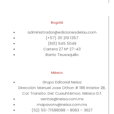
Bogotá
administrador@edicionesdelau.com
(+57) 311 219 1357
(601) 645 5049
Carrera 27 N° 27-43
Barrio Teusaquillo
México
Grupo Editorial Neisa
Dirección: Manuel Jose Othon # 186 Interior 2B,
Col. Transito. Del. Cuauhtémoc. México D.f.
ventas@neisa.com.mx
mapavonv@neisa.com.mx
(52) 55-71588088 – 8083 – 3627