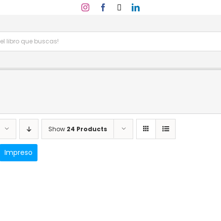
Show
24 Products
Impreso