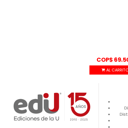
COP$
69.5
D
Dist