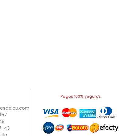
Pagos 100% seguros
nesdelau.com
1357
49
27-43
illo