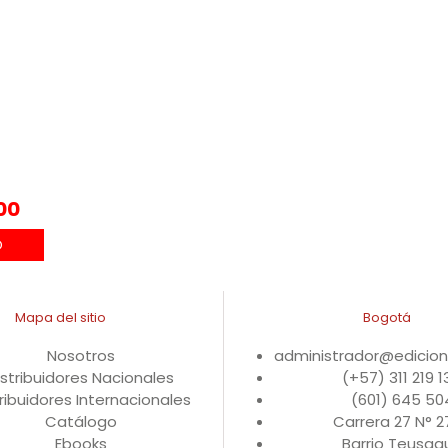
00
Mapa del sitio
Bogotá
Nosotros
administrador@edicio
istribuidores Nacionales
(+57) 311 219 
ribuidores Internacionales
(601) 645 50
Catálogo
Carrera 27 N° 
Ebooks
Barrio Teusaqu