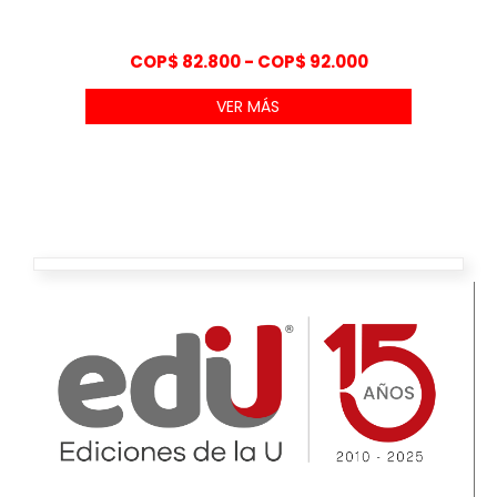
Rango
COP$
82.800
-
COP$
92.000
de
VER MÁS
precios:
desde
COP$ 82.800
hasta
COP$ 92.000