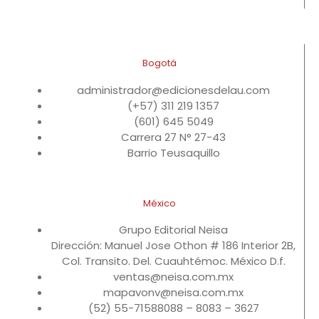
Bogotá
administrador@edicionesdelau.com
(+57) 311 219 1357
(601) 645 5049
Carrera 27 N° 27-43
Barrio Teusaquillo
México
Grupo Editorial Neisa
Dirección: Manuel Jose Othon # 186 Interior 2B,
Col. Transito. Del. Cuauhtémoc. México D.f.
ventas@neisa.com.mx
mapavonv@neisa.com.mx
(52) 55-71588088 – 8083 – 3627