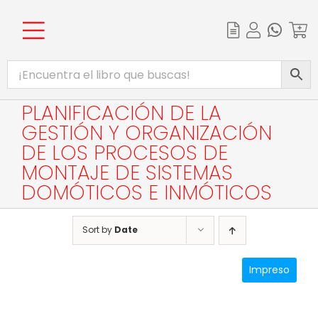
Skip
to
content
Toggle
INICIO
Navigation
CATÁLOGO
PLANIFICACIÓN DE LA
GESTIÓN Y ORGANIZACIÓN
EBOOKS
DE LOS PROCESOS DE
PROMOCIONES
MONTAJE DE SISTEMAS
DOMÓTICOS E INMÓTICOS
BIBLIOTECA DIGITAL
Sort by
Date
COMPLEMENTOS WEB
Impreso