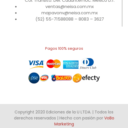
Col. Transito. Del. Cuauhtémoc. México D.f.
ventas@neisa.com.mx
mapavonv@neisa.com.mx
(52) 55-71588088 – 8083 – 3627
Pagos 100% seguros
Copyright 2020 Ediciones de la U LTDA. | Todos los
derechos reservados | Hecho con pasión por
VoBo
Marketing