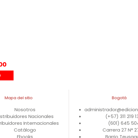
00
Mapa del sitio
Bogotá
Nosotros
administrador@edicio
istribuidores Nacionales
(+57) 311 219 
ribuidores Internacionales
(601) 645 50
Catálogo
Carrera 27 N° 
Ebooks
Barrio Teusaqu