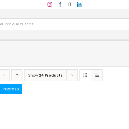
Show
24 Products
Impreso