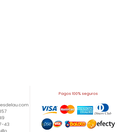
Pagos 100% seguros
nesdelau.com
1357
49
27-43
illo