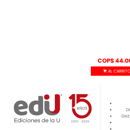
COP$
44.0
D
Dist