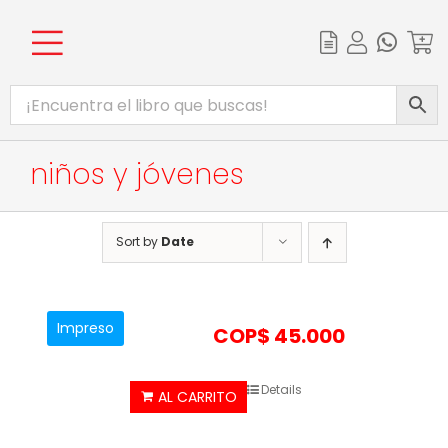
Skip
to
content
Toggle
INICIO
Navigation
CATÁLOGO
niños y jóvenes
EBOOKS
PROMOCIONES
Sort by
Date
BIBLIOTECA DIGITAL
COMPLEMENTOS WEB
Impreso
COP$
45.000
Details