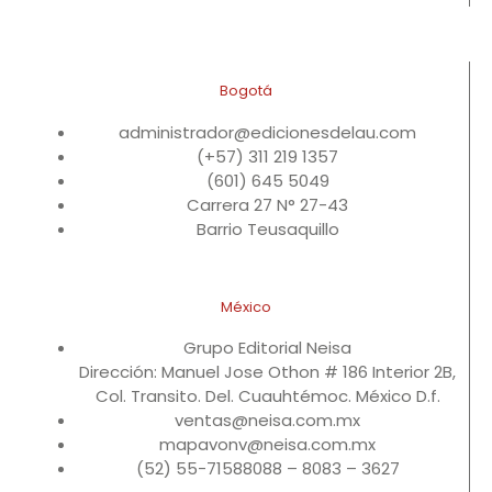
Bogotá
administrador@edicionesdelau.com
(+57) 311 219 1357
(601) 645 5049
Carrera 27 N° 27-43
Barrio Teusaquillo
México
Grupo Editorial Neisa
Dirección: Manuel Jose Othon # 186 Interior 2B,
Col. Transito. Del. Cuauhtémoc. México D.f.
ventas@neisa.com.mx
mapavonv@neisa.com.mx
(52) 55-71588088 – 8083 – 3627