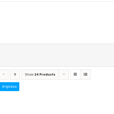
Show
24 Products
Impreso