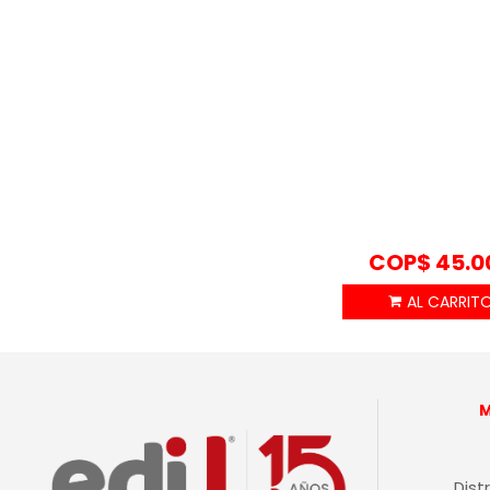
COP$
45.0
Dist