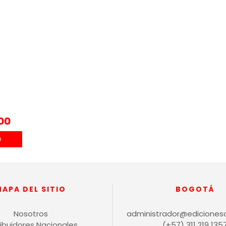
00
MAPA DEL SITIO
BOGOTÁ
Nosotros
administrador@ediciones
ribuidores Nacionales
(+57) 311 219 135