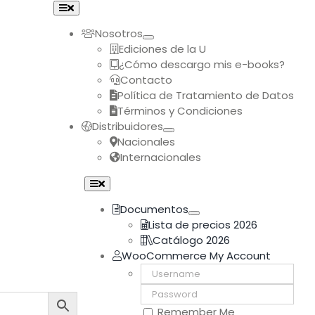
Toggle
Navigation
Nosotros
Ediciones de la U
¿Cómo descargo mis e-books?
Contacto
Política de Tratamiento de Datos
Términos y Condiciones
Distribuidores
Nacionales
Internacionales
Toggle
Navigation
Documentos
Lista de precios 2026
Catálogo 2026
WooCommerce My Account
Username:
Password:
Remember Me