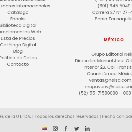
buidores Internacionales
(601) 645 5049
Catálogo
Carrera 27 N° 27-
Ebooks
Barrio Teusaquill
Biblioteca Digital
omplementos Web
Lista de Precios
MÉXICO
Catálogo Digital
Blog
Grupo Editorial Ne
Política de Datos
Dirección: Manuel Jose O
Contacto
Interior 2B, Col. Transit
Cuauhtémoc. México 
ventas@neisa.com
mapavonv@neisa.co
(52) 55-71588088 – 808
es de la U LTDA. | Todos los derechos reservados | Hecho con pa
¡Somos
Instagram
Facebook
X
LinkedIn