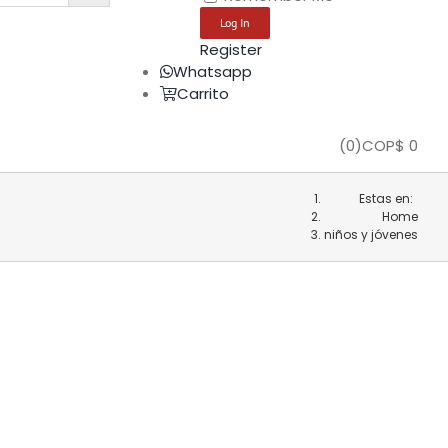
Register
Whatsapp
Carrito
(
0
)
COP$
0
Estas en:
Home
niños y jóvenes