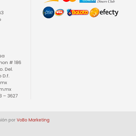
43
o
isa
thon # 186
o. Del.
D.f.
.mx
m.mx
3 – 3627
sión por
VoBo Marketing