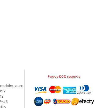
Pagos 100% seguros
nesdelau.com
1357
49
27-43
illo