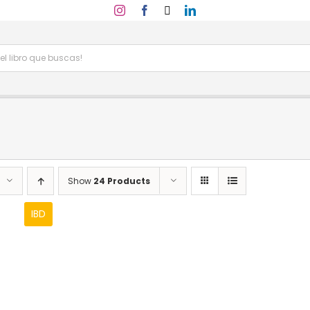
Show
24 Products
IBD