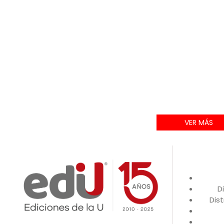
VER MÁS
D
Dist