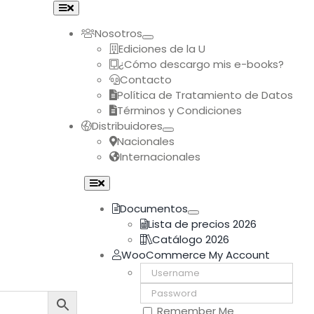
Toggle
Navigation
Nosotros
Ediciones de la U
¿Cómo descargo mis e-books?
Contacto
Política de Tratamiento de Datos
Términos y Condiciones
Distribuidores
Nacionales
Internacionales
Toggle
Navigation
Documentos
Lista de precios 2026
Catálogo 2026
WooCommerce My Account
Username:
Password:
Remember Me