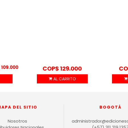
Rango
$
109.000
COP$
129.000
CO
de
precios:
desde
COP$ 98.100
hasta
COP$ 109.000
MAPA DEL SITIO
BOGOTÁ
Nosotros
administrador@ediciones
ribuidores Nacionales
(+57) 311 219 135