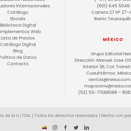
buidores Internacionales
(601) 645 5049
Catálogo
Carrera 27 N° 27-
Ebooks
Barrio Teusaquill
Biblioteca Digital
omplementos Web
Lista de Precios
MÉXICO
Catálogo Digital
Blog
Grupo Editorial Ne
Política de Datos
Dirección: Manuel Jose O
Contacto
Interior 2B, Col. Transit
Cuauhtémoc. México 
ventas@neisa.com
mapavonv@neisa.co
(52) 55-71588088 – 808
es de la U LTDA. | Todos los derechos reservados | Hecho con pa
¡Somos
Instagram
Facebook
X
LinkedIn