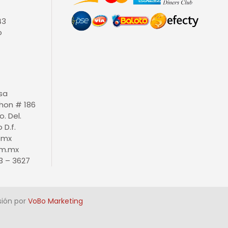
43
o
isa
thon # 186
o. Del.
D.f.
.mx
m.mx
3 – 3627
sión por
VoBo Marketing