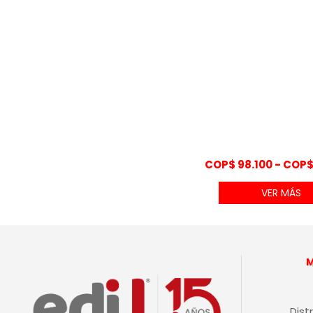
COP$
98.100
-
COP
VER MÁS
Dist