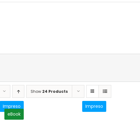
Show
24 Products
Impreso
Impreso
eBook