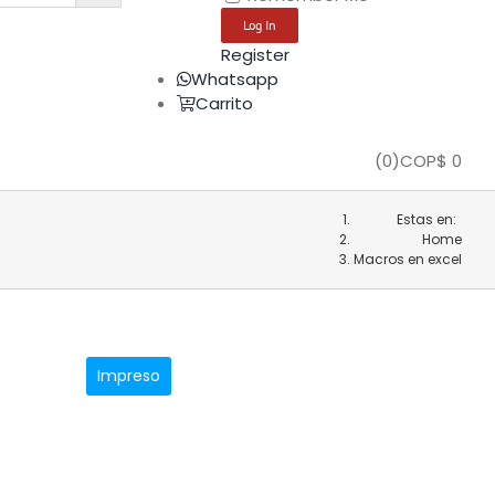
Register
Whatsapp
Carrito
(
0
)
COP$
0
Estas en:
Home
Macros en excel
Impreso