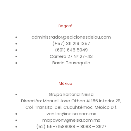
Bogotá
administrador@edicionesdelau.com
(+57) 311 219 1357
(601) 645 5049
Carrera 27 N° 27-43
Barrio Teusaquillo
México
Grupo Editorial Neisa
Dirección: Manuel Jose Othon # 186 Interior 2B,
Col. Transito. Del. Cuauhtémoc. México D.f.
ventas@neisa.com.mx
mapavonv@neisa.com.mx
(52) 55-71588088 – 8083 – 3627