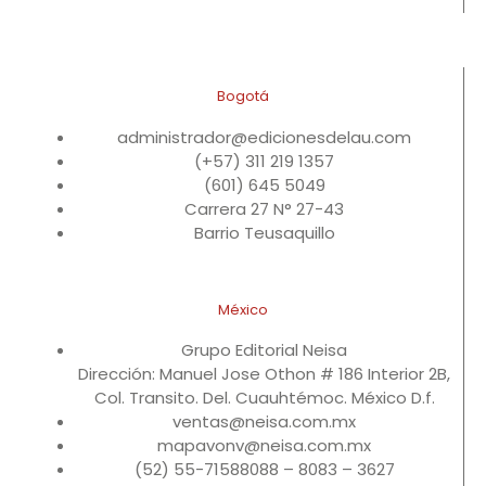
Bogotá
administrador@edicionesdelau.com
(+57) 311 219 1357
(601) 645 5049
Carrera 27 N° 27-43
Barrio Teusaquillo
México
Grupo Editorial Neisa
Dirección: Manuel Jose Othon # 186 Interior 2B,
Col. Transito. Del. Cuauhtémoc. México D.f.
ventas@neisa.com.mx
mapavonv@neisa.com.mx
(52) 55-71588088 – 8083 – 3627