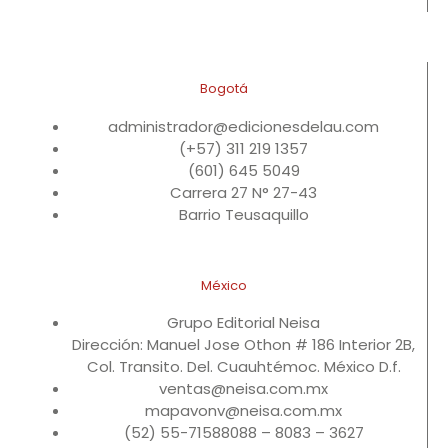
Bogotá
administrador@edicionesdelau.com
(+57) 311 219 1357
(601) 645 5049
Carrera 27 N° 27-43
Barrio Teusaquillo
México
Grupo Editorial Neisa
Dirección: Manuel Jose Othon # 186 Interior 2B,
Col. Transito. Del. Cuauhtémoc. México D.f.
ventas@neisa.com.mx
mapavonv@neisa.com.mx
(52) 55-71588088 – 8083 – 3627