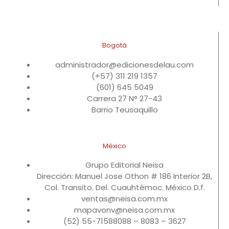
Bogotá
administrador@edicionesdelau.com
(+57) 311 219 1357
(601) 645 5049
Carrera 27 N° 27-43
Barrio Teusaquillo
México
Grupo Editorial Neisa
Dirección: Manuel Jose Othon # 186 Interior 2B,
Col. Transito. Del. Cuauhtémoc. México D.f.
ventas@neisa.com.mx
mapavonv@neisa.com.mx
(52) 55-71588088 – 8083 – 3627