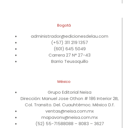
Bogotá
administrador@edicionesdelau.com
(+57) 311 219 1357
(601) 645 5049
Carrera 27 N° 27-43
Barrio Teusaquillo
México
Grupo Editorial Neisa
Dirección: Manuel Jose Othon # 186 Interior 2B,
Col. Transito. Del. Cuauhtémoc. México D.f.
ventas@neisa.com.mx
mapavonv@neisa.com.mx
(52) 55-71588088 – 8083 – 3627