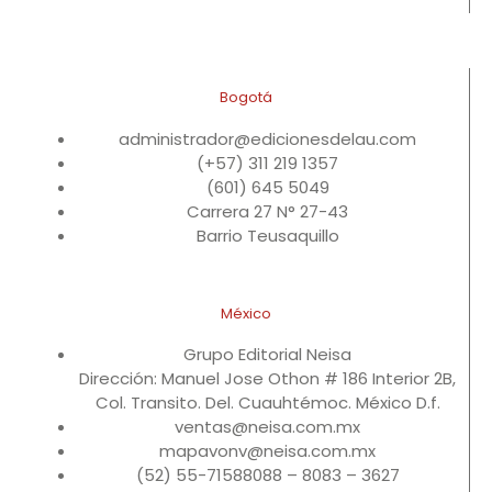
Bogotá
administrador@edicionesdelau.com
(+57) 311 219 1357
(601) 645 5049
Carrera 27 N° 27-43
Barrio Teusaquillo
México
Grupo Editorial Neisa
Dirección: Manuel Jose Othon # 186 Interior 2B,
Col. Transito. Del. Cuauhtémoc. México D.f.
ventas@neisa.com.mx
mapavonv@neisa.com.mx
(52) 55-71588088 – 8083 – 3627