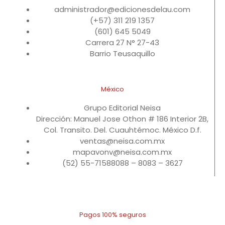
administrador@edicionesdelau.com
(+57) 311 219 1357
(601) 645 5049
Carrera 27 N° 27-43
Barrio Teusaquillo
México
Grupo Editorial Neisa
Dirección: Manuel Jose Othon # 186 Interior 2B,
Col. Transito. Del. Cuauhtémoc. México D.f.
ventas@neisa.com.mx
mapavonv@neisa.com.mx
(52) 55-71588088 – 8083 – 3627
Pagos 100% seguros