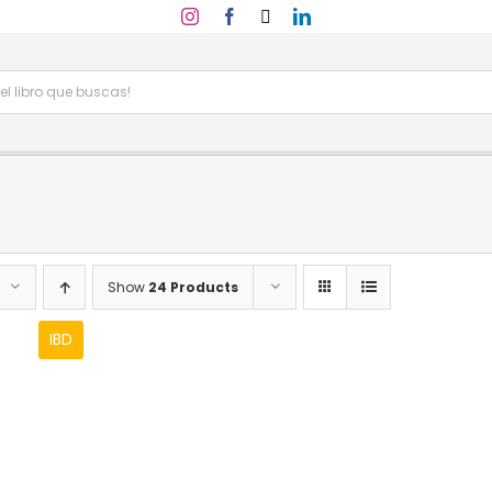
Show
24 Products
IBD