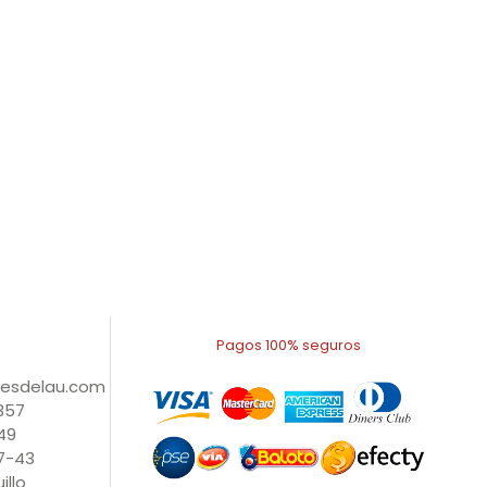
Pagos 100% seguros
nesdelau.com
1357
49
27-43
illo