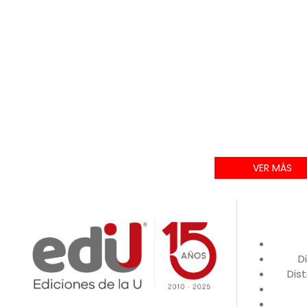
VER MÁS
D
Dist