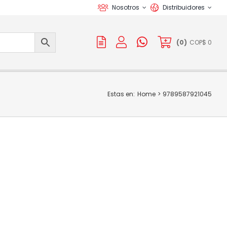
Nosotros
Distribuidores
(
0
)
COP$
0
Estas en:
Home
9789587921045