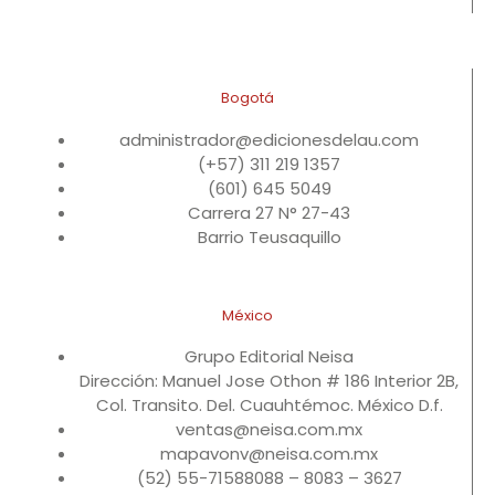
Bogotá
administrador@edicionesdelau.com
(+57) 311 219 1357
(601) 645 5049
Carrera 27 N° 27-43
Barrio Teusaquillo
México
Grupo Editorial Neisa
Dirección: Manuel Jose Othon # 186 Interior 2B,
Col. Transito. Del. Cuauhtémoc. México D.f.
ventas@neisa.com.mx
mapavonv@neisa.com.mx
(52) 55-71588088 – 8083 – 3627