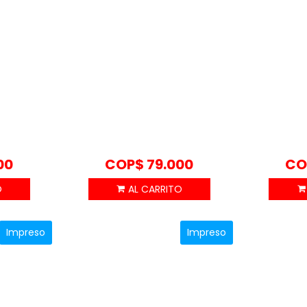
00
COP$
79.000
CO
Impreso
Impreso