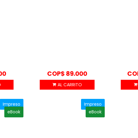
00
COP$
89.000
CO
Impreso
Impreso
eBook
eBook