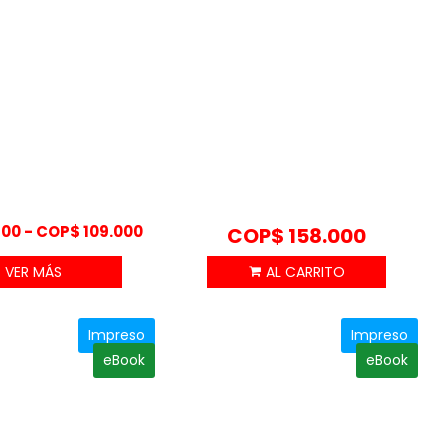
Rango
100
-
COP$
109.000
COP$
158.000
de
VER MÁS
precios:
desde
COP$ 98.100
Impreso
Impreso
hasta
eBook
eBook
COP$ 109.000