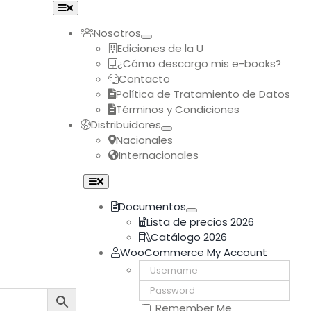
Toggle
Navigation
Nosotros
Ediciones de la U
¿Cómo descargo mis e-books?
Contacto
Política de Tratamiento de Datos
Términos y Condiciones
Distribuidores
Nacionales
Internacionales
Toggle
Navigation
Documentos
Lista de precios 2026
Catálogo 2026
WooCommerce My Account
Username:
Password:
Remember Me