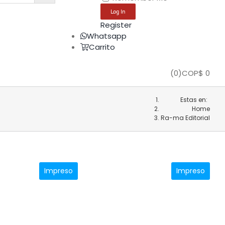
Register
Whatsapp
Carrito
(
0
)
COP$
0
Estas en:
Home
Ra-ma Editorial
Impreso
Impreso