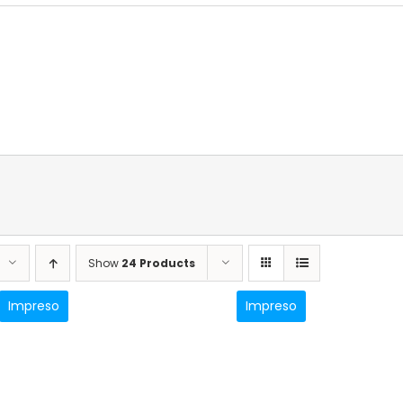
Show
24 Products
Impreso
Impreso