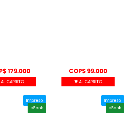
P$
179.000
COP$
99.000
Impreso
Impreso
eBook
eBook