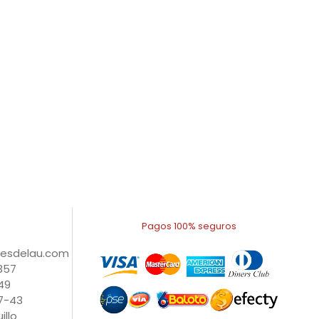
Pagos 100% seguros
nesdelau.com
1357
49
27-43
illo