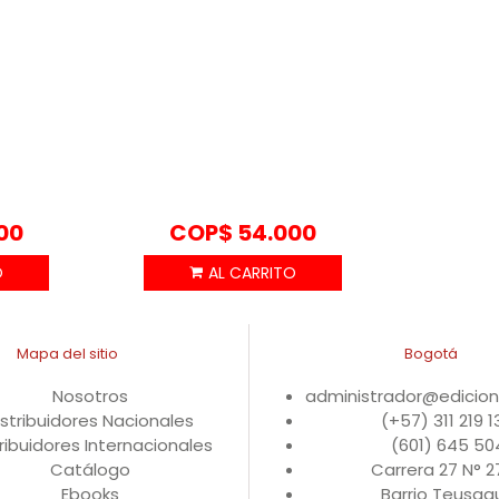
00
COP$
54.000
Mapa del sitio
Bogotá
Nosotros
administrador@edicio
istribuidores Nacionales
(+57) 311 219 
ribuidores Internacionales
(601) 645 50
Catálogo
Carrera 27 N° 
Ebooks
Barrio Teusaqu