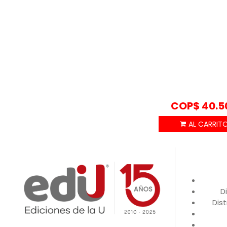
COP$
40.5
D
Dist