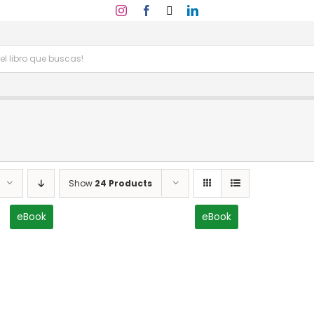
Show
24 Products
eBook
eBook