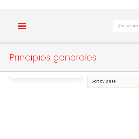
Skip
to
content
Principios generales
Sort by
Date