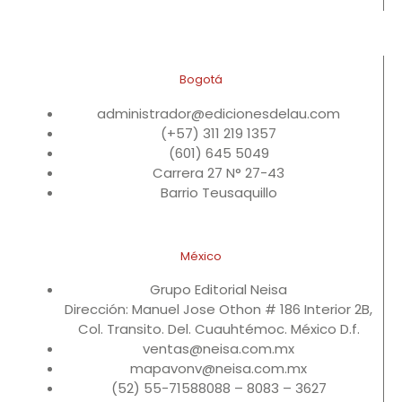
Bogotá
administrador@edicionesdelau.com
(+57) 311 219 1357
(601) 645 5049
Carrera 27 N° 27-43
Barrio Teusaquillo
México
Grupo Editorial Neisa
Dirección: Manuel Jose Othon # 186 Interior 2B,
Col. Transito. Del. Cuauhtémoc. México D.f.
ventas@neisa.com.mx
mapavonv@neisa.com.mx
(52) 55-71588088 – 8083 – 3627