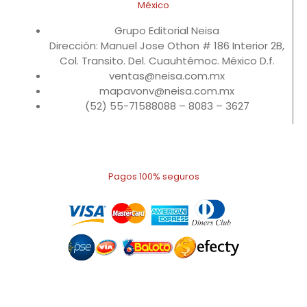
México
Grupo Editorial Neisa
Dirección: Manuel Jose Othon # 186 Interior 2B,
Col. Transito. Del. Cuauhtémoc. México D.f.
ventas@neisa.com.mx
mapavonv@neisa.com.mx
(52) 55-71588088 – 8083 – 3627
Pagos 100% seguros