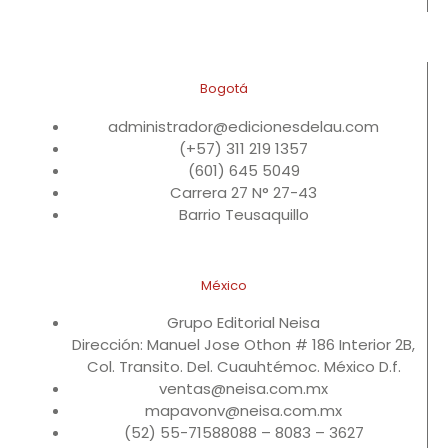
Bogotá
administrador@edicionesdelau.com
(+57) 311 219 1357
(601) 645 5049
Carrera 27 N° 27-43
Barrio Teusaquillo
México
Grupo Editorial Neisa
Dirección: Manuel Jose Othon # 186 Interior 2B,
Col. Transito. Del. Cuauhtémoc. México D.f.
ventas@neisa.com.mx
mapavonv@neisa.com.mx
(52) 55-71588088 – 8083 – 3627