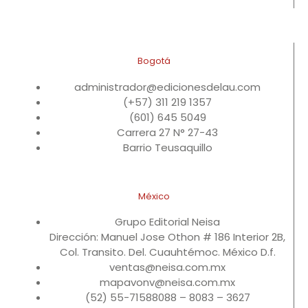
Bogotá
administrador@edicionesdelau.com
(+57) 311 219 1357
(601) 645 5049
Carrera 27 N° 27-43
Barrio Teusaquillo
México
Grupo Editorial Neisa
Dirección: Manuel Jose Othon # 186 Interior 2B,
Col. Transito. Del. Cuauhtémoc. México D.f.
ventas@neisa.com.mx
mapavonv@neisa.com.mx
(52) 55-71588088 – 8083 – 3627