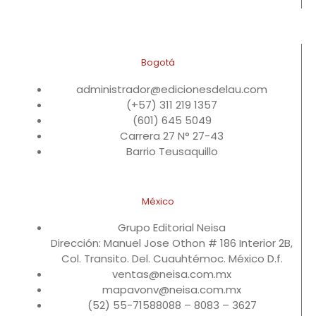
Bogotá
administrador@edicionesdelau.com
(+57) 311 219 1357
(601) 645 5049
Carrera 27 N° 27-43
Barrio Teusaquillo
México
Grupo Editorial Neisa
Dirección: Manuel Jose Othon # 186 Interior 2B,
Col. Transito. Del. Cuauhtémoc. México D.f.
ventas@neisa.com.mx
mapavonv@neisa.com.mx
(52) 55-71588088 – 8083 – 3627