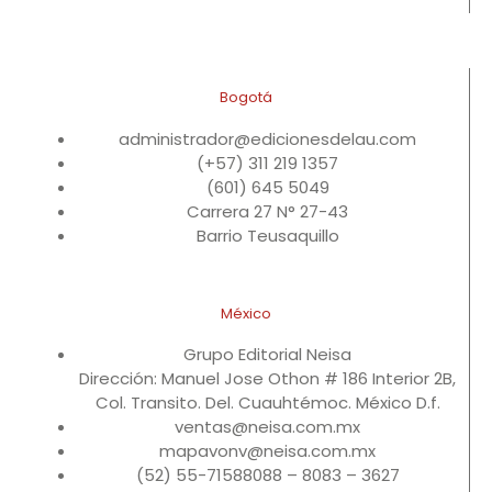
Bogotá
administrador@edicionesdelau.com
(+57) 311 219 1357
(601) 645 5049
Carrera 27 N° 27-43
Barrio Teusaquillo
México
Grupo Editorial Neisa
Dirección: Manuel Jose Othon # 186 Interior 2B,
Col. Transito. Del. Cuauhtémoc. México D.f.
ventas@neisa.com.mx
mapavonv@neisa.com.mx
(52) 55-71588088 – 8083 – 3627