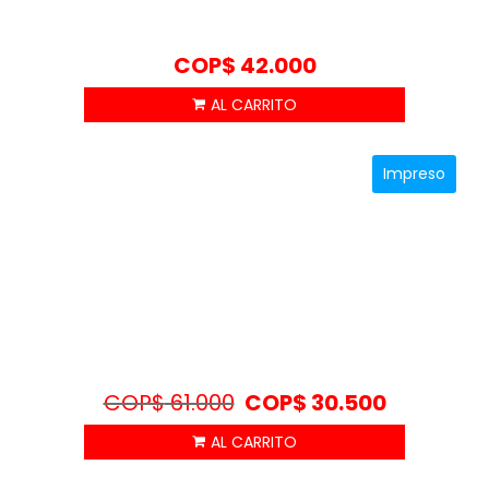
COP$
42.000
Impreso
COP$
61.000
COP$
30.500