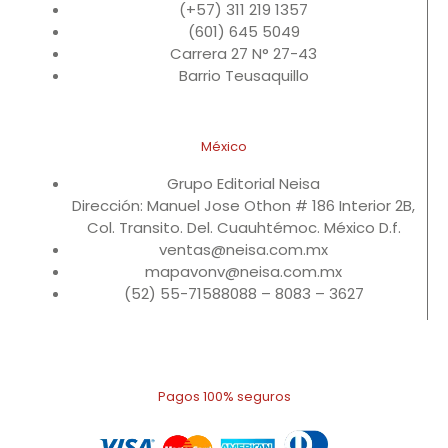
(+57) 311 219 1357
(601) 645 5049
Carrera 27 N° 27-43
Barrio Teusaquillo
México
Grupo Editorial Neisa
Dirección: Manuel Jose Othon # 186 Interior 2B,
Col. Transito. Del. Cuauhtémoc. México D.f.
ventas@neisa.com.mx
mapavonv@neisa.com.mx
(52) 55-71588088 – 8083 – 3627
Pagos 100% seguros