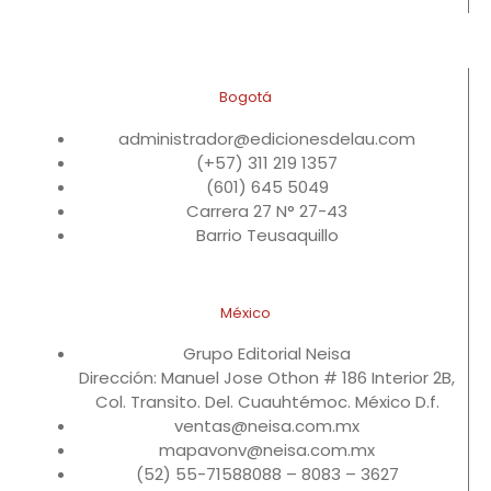
Bogotá
administrador@edicionesdelau.com
(+57) 311 219 1357
(601) 645 5049
Carrera 27 N° 27-43
Barrio Teusaquillo
México
Grupo Editorial Neisa
Dirección: Manuel Jose Othon # 186 Interior 2B,
Col. Transito. Del. Cuauhtémoc. México D.f.
ventas@neisa.com.mx
mapavonv@neisa.com.mx
(52) 55-71588088 – 8083 – 3627