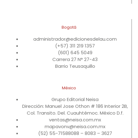
Bogotá
administrador@edicionesdelau.com
(+57) 311 219 1357
(601) 645 5049
Carrera 27 N° 27-43
Barrio Teusaquillo
México
Grupo Editorial Neisa
Dirección: Manuel Jose Othon # 186 Interior 2B,
Col. Transito. Del. Cuauhtémoc. México D.f.
ventas@neisa.com.mx
mapavonv@neisa.com.mx
(52) 55-71588088 – 8083 – 3627