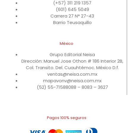
(+57) 311 219 1357
(601) 645 5049
Carrera 27 N° 27-43
Barrio Teusaquillo
México
Grupo Editorial Neisa
Dirección: Manuel Jose Othon # 186 Interior 2B,
Col. Transito. Del. Cuauhtémoc. México D.f.
ventas@neisa.com.mx
mapavonv@neisa.com.mx
(52) 55-71588088 – 8083 – 3627
Pagos 100% seguros