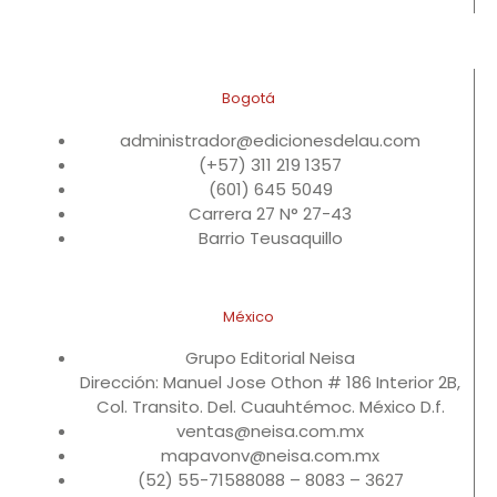
Bogotá
administrador@edicionesdelau.com
(+57) 311 219 1357
(601) 645 5049
Carrera 27 N° 27-43
Barrio Teusaquillo
México
Grupo Editorial Neisa
Dirección: Manuel Jose Othon # 186 Interior 2B,
Col. Transito. Del. Cuauhtémoc. México D.f.
ventas@neisa.com.mx
mapavonv@neisa.com.mx
(52) 55-71588088 – 8083 – 3627