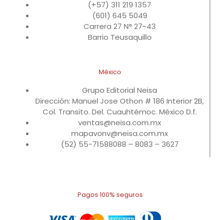
(+57) 311 219 1357
(601) 645 5049
Carrera 27 N° 27-43
Barrio Teusaquillo
México
Grupo Editorial Neisa
Dirección: Manuel Jose Othon # 186 Interior 2B,
Col. Transito. Del. Cuauhtémoc. México D.f.
ventas@neisa.com.mx
mapavonv@neisa.com.mx
(52) 55-71588088 – 8083 – 3627
Pagos 100% seguros