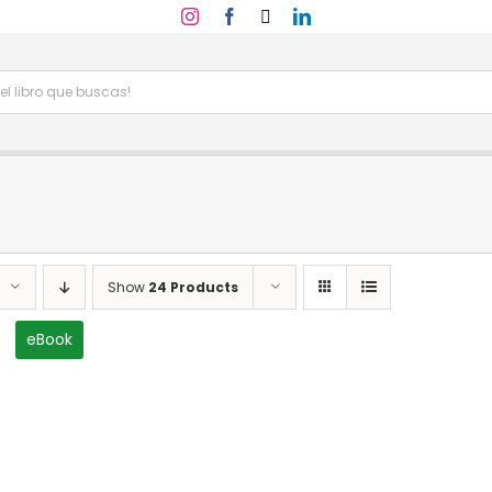
Show
24 Products
eBook