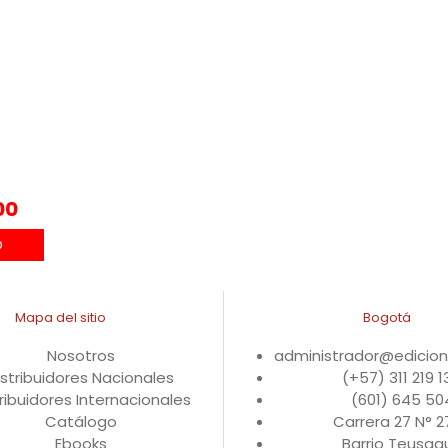
00
Mapa del sitio
Bogotá
Nosotros
administrador@edicio
istribuidores Nacionales
(+57) 311 219 
ribuidores Internacionales
(601) 645 50
Catálogo
Carrera 27 N° 
Ebooks
Barrio Teusaqu