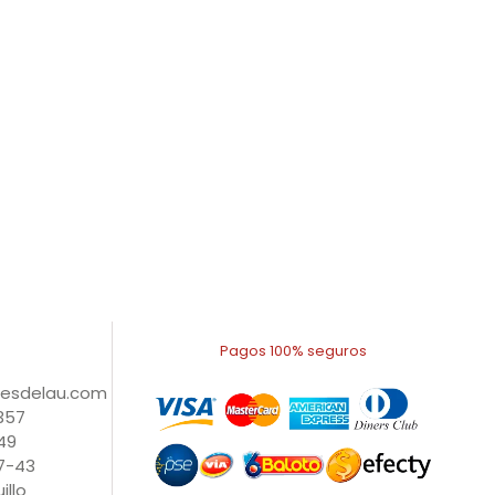
Pagos 100% seguros
nesdelau.com
1357
49
27-43
illo