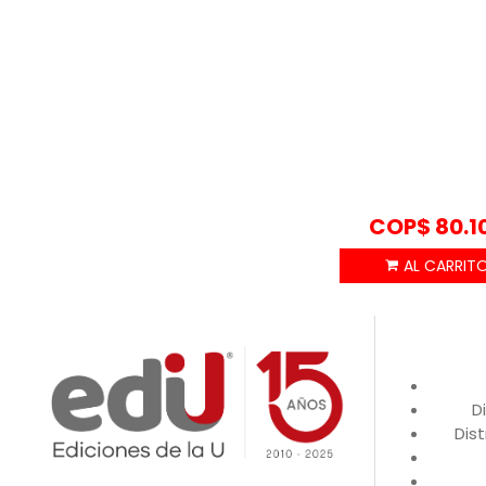
COP$
80.1
D
Dist