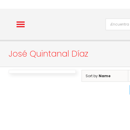
Skip
to
content
José Quintanal Díaz
Sort by
Name