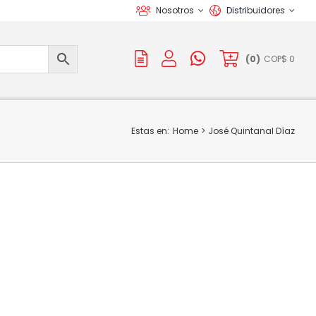
Nosotros
Distribuidores
(
0
)
COP$
0
Estas en:
Home
José Quintanal Díaz