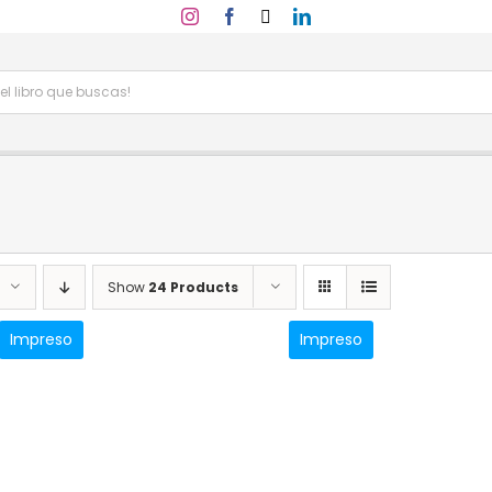
Show
24 Products
Impreso
Impreso