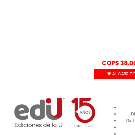
COP$
38.0
D
Dist