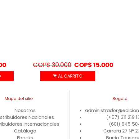
00
COP$
30.000
COP$
15.000
Mapa del sitio
Bogotá
Nosotros
administrador@edicio
istribuidores Nacionales
(+57) 311 219 
ribuidores Internacionales
(601) 645 50
Catálogo
Carrera 27 N° 
Ebooks
Barrio Teusaqu