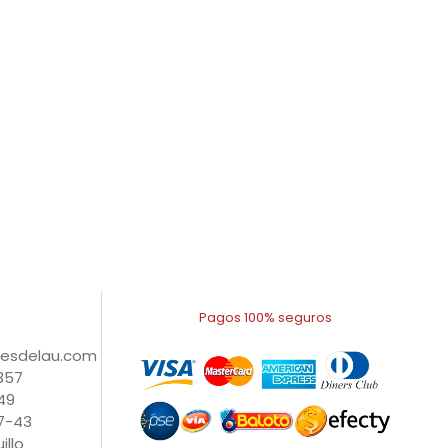
Pagos 100% seguros
nesdelau.com
1357
49
27-43
illo