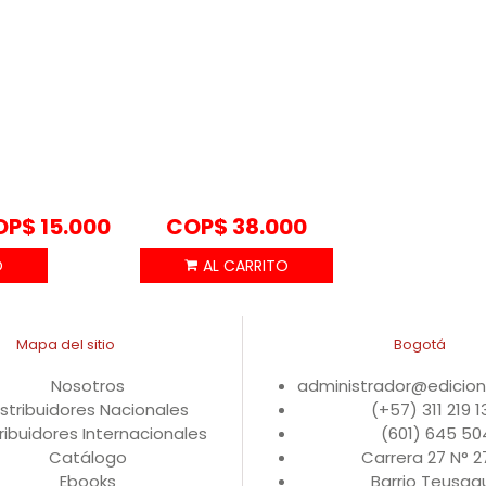
OP$
15.000
COP$
38.000
Mapa del sitio
Bogotá
Nosotros
administrador@edicio
istribuidores Nacionales
(+57) 311 219 
ribuidores Internacionales
(601) 645 50
Catálogo
Carrera 27 N° 
Ebooks
Barrio Teusaqu