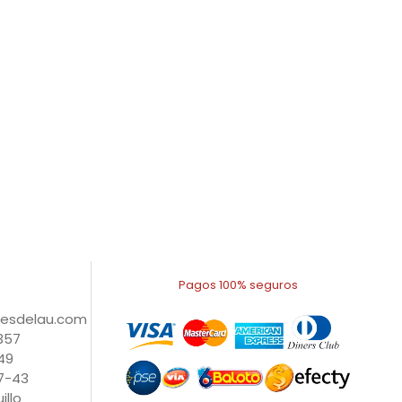
Pagos 100% seguros
nesdelau.com
1357
49
27-43
illo