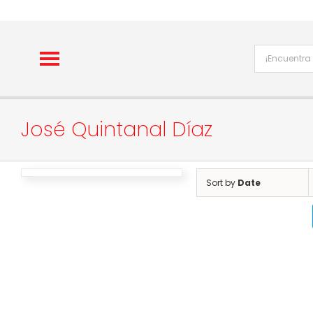
Skip
to
content
José Quintanal Díaz
Sort by
Date