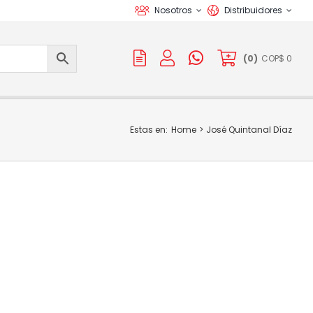
Nosotros
Distribuidores
(
0
)
COP$
0
Estas en:
Home
José Quintanal Díaz