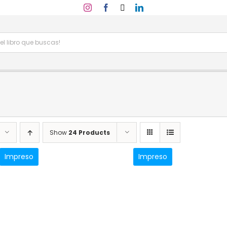
Show
24 Products
Impreso
Impreso