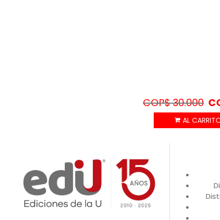
COP$
30.000
C
D
Dist