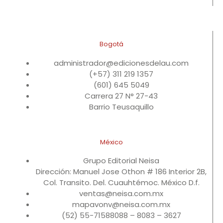
Bogotá
administrador@edicionesdelau.com
(+57) 311 219 1357
(601) 645 5049
Carrera 27 N° 27-43
Barrio Teusaquillo
México
Grupo Editorial Neisa
Dirección: Manuel Jose Othon # 186 Interior 2B,
Col. Transito. Del. Cuauhtémoc. México D.f.
ventas@neisa.com.mx
mapavonv@neisa.com.mx
(52) 55-71588088 – 8083 – 3627