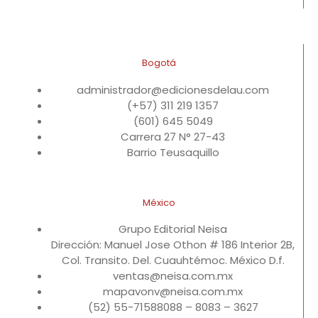
Bogotá
administrador@edicionesdelau.com
(+57) 311 219 1357
(601) 645 5049
Carrera 27 N° 27-43
Barrio Teusaquillo
México
Grupo Editorial Neisa
Dirección: Manuel Jose Othon # 186 Interior 2B,
Col. Transito. Del. Cuauhtémoc. México D.f.
ventas@neisa.com.mx
mapavonv@neisa.com.mx
(52) 55-71588088 – 8083 – 3627