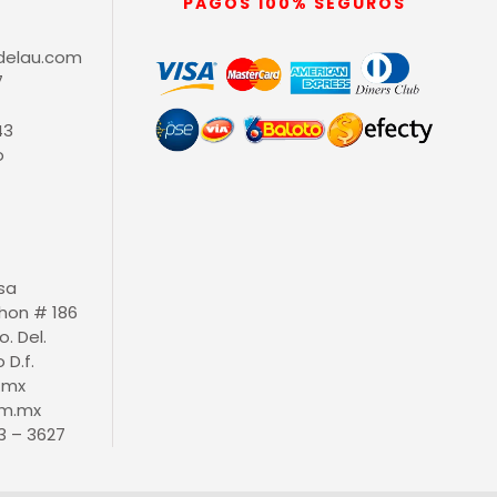
PAGOS 100% SEGUROS
delau.com
7
43
o
isa
thon # 186
o. Del.
D.f.
.mx
m.mx
3 – 3627