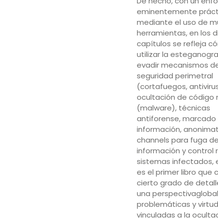
De hecho, con un enf
eminentemente práct
mediante el uso de mú
herramientas, en los d
capítulos se refleja 
utilizar la esteganogr
evadir mecanismos d
seguridad perimetral
(cortafuegos, antivirus
ocultación de código 
(malware), técnicas
antiforense, marcado 
información, anonimat
channels para fuga d
información y control
sistemas infectados, 
es el primer libro que
cierto grado de detall
una perspectivaglobal
problemáticas y virtu
vinculadas a la oculta