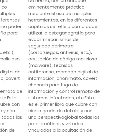
oque
De hecho, con un enfoque
ico
eminentemente práctico
ltiples
mediante el uso de múltiples
iferentes
herramientas, en los diferentes
cómo poder
capítulos se refleja cómo poder
afía para
utilizar la esteganografía para
e
evadir mecanismos de
seguridad perimetral
, etc.),
(cortafuegos, antivirus, etc.),
malicioso
ocultación de código malicioso
(malware), técnicas
digital de
antiforense, marcado digital de
o, covert
información, anonimato, covert
e
channels para fuga de
 remoto de
información y control remoto de
etc.Este
sistemas infectados, etc.Este
 cubre con
es el primer libro que cubre con
e y con
cierto grado de detalle y con
 todas las
una perspectivaglobal todas las
des
problemáticas y virtudes
ción de
vinculadas a la ocultación de