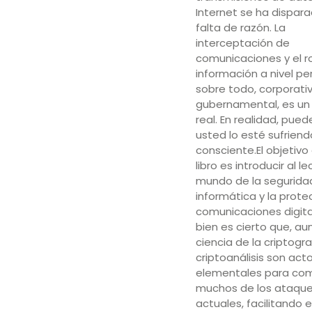
Internet se ha dispara
falta de razón. La
interceptación de
comunicaciones y el 
información a nivel per
sobre todo, corporati
gubernamental, es un
real. En realidad, pue
usted lo esté sufriend
consciente.El objetivo
libro es introducir al le
mundo de la segurida
informática y la prote
comunicaciones digital
bien es cierto que, au
ciencia de la criptogra
criptoanálisis son act
elementales para co
muchos de los ataqu
actuales, facilitando e