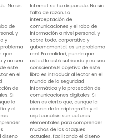
do. No sin
Internet se ha disparado. No sin
falta de razón. La
interceptación de
robo de
comunicaciones y el robo de
sonal, y
información a nivel personal, y
vo y
sobre todo, corporativo y
 problema
gubernamental, es un problema
de que
real. En realidad, puede que
o y no sea
usted lo esté sufriendo y no sea
 de este
consciente.El objetivo de este
ctor en el
libro es introducir al lector en el
d
mundo de la seguridad
cción de
informática y la protección de
es. Si
comunicaciones digitales. Si
nque la
bien es cierto que, aunque la
fía y el
ciencia de la criptografía y el
ores
criptoanálisis son actores
mprender
elementales para comprender
es
muchos de los ataques
l diseño
actuales, facilitando el diseño