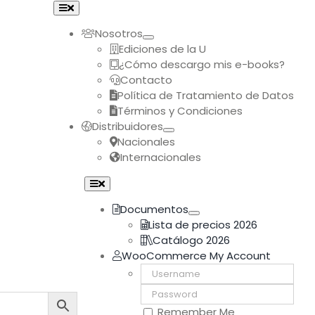
Toggle
Navigation
Nosotros
Ediciones de la U
¿Cómo descargo mis e-books?
Contacto
Política de Tratamiento de Datos
Términos y Condiciones
Distribuidores
Nacionales
Internacionales
Toggle
Navigation
Documentos
Lista de precios 2026
Catálogo 2026
WooCommerce My Account
Username:
Password:
Remember Me