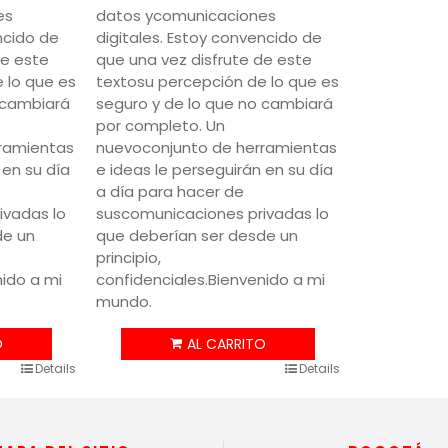
es
datos ycomunicaciones
ncido de
digitales. Estoy convencido de
de este
que una vez disfrute de este
 lo que es
textosu percepción de lo que es
 cambiará
seguro y de lo que no cambiará
por completo. Un
ramientas
nuevoconjunto de herramientas
 en su día
e ideas le perseguirán en su día
a día para hacer de
ivadas lo
suscomunicaciones privadas lo
de un
que deberían ser desde un
principio,
nido a mi
confidenciales.Bienvenido a mi
mundo.
Details
Details