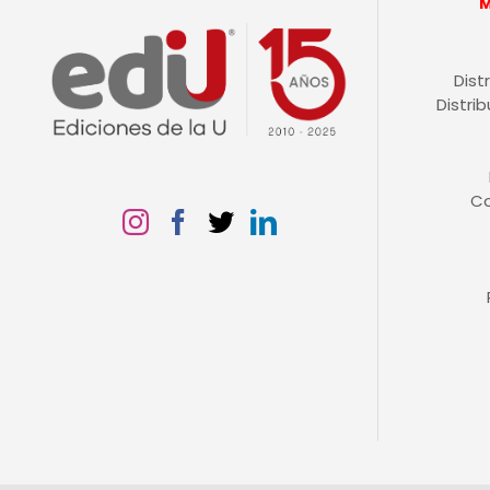
Dist
Distri
C