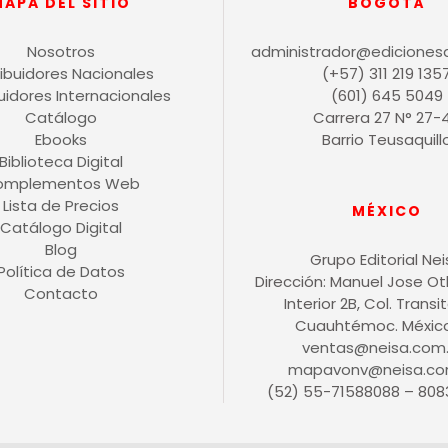
MAPA DEL SITIO
BOGOTÁ
Nosotros
administrador@ediciones
ribuidores Nacionales
(+57) 311 219 135
buidores Internacionales
(601) 645 5049
Catálogo
Carrera 27 N° 27-
Ebooks
Barrio Teusaquill
Biblioteca Digital
omplementos Web
Lista de Precios
MÉXICO
Catálogo Digital
Blog
Grupo Editorial Ne
Política de Datos
Dirección: Manuel Jose O
Contacto
Interior 2B, Col. Transit
Cuauhtémoc. México 
ventas@neisa.com
mapavonv@neisa.co
(52) 55-71588088 – 808