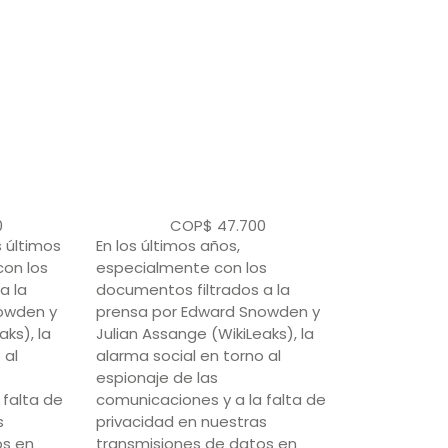
0
COP$
47.700
s últimos
En los últimos años,
con los
especialmente con los
a la
documentos filtrados a la
owden y
prensa por Edward Snowden y
aks), la
Julian Assange (WikiLeaks), la
 al
alarma social en torno al
espionaje de las
 falta de
comunicaciones y a la falta de
s
privacidad en nuestras
os en
transmisiones de datos en