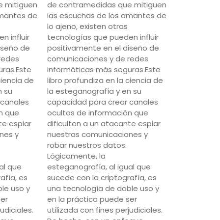
e mitiguen
de contramedidas que mitiguen
amantes de
las escuchas de los amantes de
lo ajeno, existen otras
 influir
tecnologías que pueden influir
iseño de
positivamente en el diseño de
redes
comunicaciones y de redes
uras.Este
informáticas más seguras.Este
ciencia de
libro profundiza en la ciencia de
n su
la esteganografía y en su
 canales
capacidad para crear canales
n que
ocultos de información que
te espiar
dificulten a un atacante espiar
nes y
nuestras comunicaciones y
robar nuestros datos.
Lógicamente, la
al que
esteganografía, al igual que
afía, es
sucede con la criptografía, es
le uso y
una tecnología de doble uso y
ser
en la práctica puede ser
udiciales.
utilizada con fines perjudiciales.