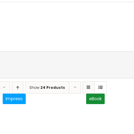
Show
24 Products
Impreso
eBook