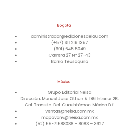
Bogotá
administrador@edicionesdelau.com
(+57) 311 219 1357
(601) 645 5049
Carrera 27 N° 27-43
Barrio Teusaquillo
México
Grupo Editorial Neisa
Dirección: Manuel Jose Othon # 186 Interior 2B,
Col. Transito. Del. Cuauhtémoc. México D.f.
ventas@neisa.com.mx
mapavonv@neisa.com.mx
(52) 55-71588088 – 8083 – 3627