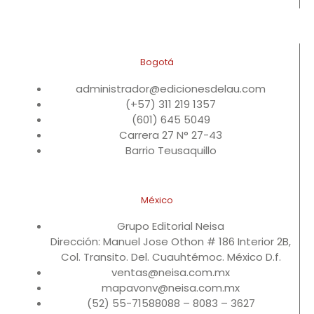
Bogotá
administrador@edicionesdelau.com
(+57) 311 219 1357
(601) 645 5049
Carrera 27 N° 27-43
Barrio Teusaquillo
México
Grupo Editorial Neisa
Dirección: Manuel Jose Othon # 186 Interior 2B,
Col. Transito. Del. Cuauhtémoc. México D.f.
ventas@neisa.com.mx
mapavonv@neisa.com.mx
(52) 55-71588088 – 8083 – 3627