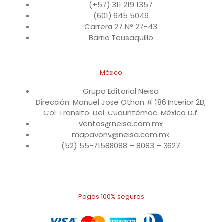
(+57) 311 219 1357
(601) 645 5049
Carrera 27 N° 27-43
Barrio Teusaquillo
México
Grupo Editorial Neisa
Dirección: Manuel Jose Othon # 186 Interior 2B,
Col. Transito. Del. Cuauhtémoc. México D.f.
ventas@neisa.com.mx
mapavonv@neisa.com.mx
(52) 55-71588088 – 8083 – 3627
Pagos 100% seguros