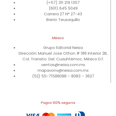
(+57) 311 219 1357
(601) 645 5049
Carrera 27 N° 27-43
Barrio Teusaquillo
México
Grupo Editorial Neisa
Dirección: Manuel Jose Othon # 186 Interior 2B,
Col. Transito. Del. Cuauhtémoc. México D.f.
ventas@neisa.com.mx
mapavonv@neisa.com.mx
(52) 55-71588088 – 8083 – 3627
Pagos 100% seguros