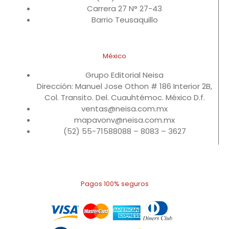
Carrera 27 N° 27-43
Barrio Teusaquillo
México
Grupo Editorial Neisa
Dirección: Manuel Jose Othon # 186 Interior 2B,
Col. Transito. Del. Cuauhtémoc. México D.f.
ventas@neisa.com.mx
mapavonv@neisa.com.mx
(52) 55-71588088 – 8083 – 3627
Pagos 100% seguros