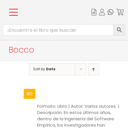
Skip
to
content
Toggle
INICIO
Navigation
CATÁLOGO
Bocco
EBOOKS
PROMOCIONES
Sort by
Date
BIBLIOTECA DIGITAL
COMPLEMENTOS WEB
IBD
Formato: Libro | Autor: Varios autores |
Descripción: En estos últimos años,
dentro de la Ingeniería del Software
Empírica, los investigadores han