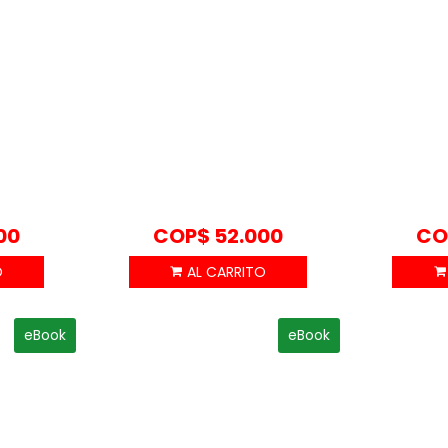
00
COP$
52.000
CO
eBook
eBook