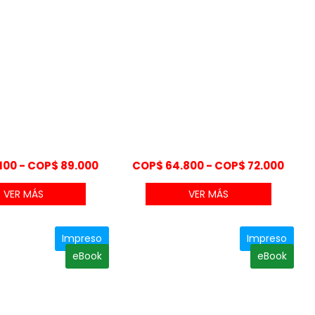
Rango
Rang
100
-
COP$
89.000
COP$
64.800
-
COP$
72.000
de
de
VER MÁS
VER MÁS
precios:
preci
desde
desd
COP$ 80.100
COP$
Impreso
Impreso
hasta
hast
eBook
eBook
COP$ 89.000
COP$