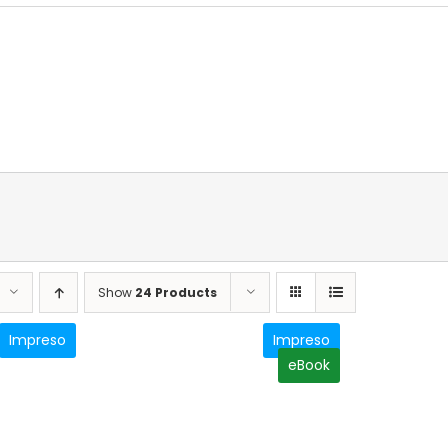
Show
24 Products
Impreso
Impreso
eBook