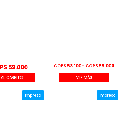
Rang
COP$
53.100
-
COP$
59.000
P$
59.000
de
VER MÁS
preci
desd
COP$ 
Impreso
Impreso
hast
COP$ 