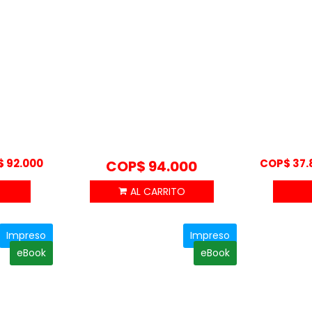
Rango
$
92.000
COP$
37.
COP$
94.000
de
precios:
desde
COP$ 82.800
Impreso
Impreso
hasta
eBook
eBook
COP$ 92.000