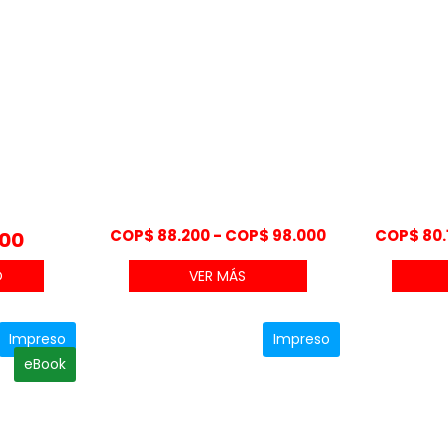
Rango
COP$
88.200
-
COP$
98.000
COP$
80.
000
de
VER MÁS
precios:
desde
COP$ 88.200
Impreso
Impreso
hasta
eBook
COP$ 98.000