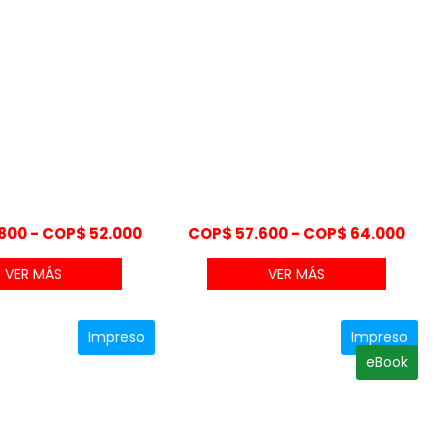
Rango
Rang
800
-
COP$
52.000
COP$
57.600
-
COP$
64.000
de
de
VER MÁS
VER MÁS
precios:
preci
desde
desd
COP$ 46.800
COP$
Impreso
Impreso
hasta
hast
eBook
COP$ 52.000
COP$