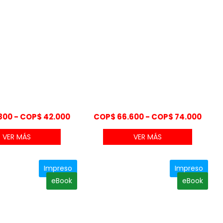
Rango
Rang
800
-
COP$
42.000
COP$
66.600
-
COP$
74.000
de
de
VER MÁS
VER MÁS
precios:
preci
desde
desd
COP$ 37.800
COP$
Impreso
Impreso
hasta
hast
eBook
eBook
COP$ 42.000
COP$