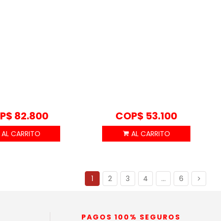
P$
82.800
COP$
53.100
1
2
3
4
…
6
PAGOS 100% SEGUROS