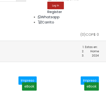
Register
Whatsapp
Carrito
(
0
)
COP$
0
Estas en:
Home
2024
Impreso
Impreso
eBook
eBook