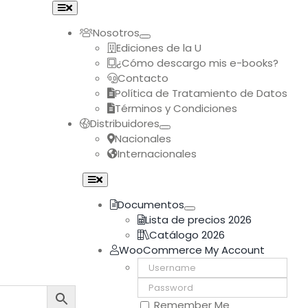
Toggle
Navigation
Nosotros
Ediciones de la U
¿Cómo descargo mis e-books?
Contacto
Política de Tratamiento de Datos
Términos y Condiciones
Distribuidores
Nacionales
Internacionales
Toggle
Navigation
Documentos
Lista de precios 2026
Catálogo 2026
WooCommerce My Account
Username:
Password:
Remember Me