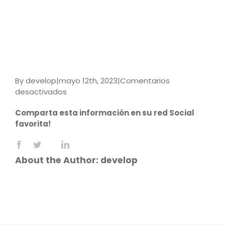
By
develop
|
mayo 12th, 2023
|
Comentarios
en
desactivados
9789587925401
Comparta esta información en su red Social
favorita!
Facebook
X
LinkedIn
Reddit
WhatsApp
Tumblr
Pinterest
Vk
Email
About the Author:
develop