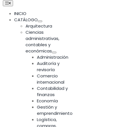
Skip
Toggle
Navigation
to
INICIO
content
CATÁLOGO
Arquitectura
Ciencias
administrativas,
contables y
económicas
Administración
Auditoría y
revisoría
Comercio
internacional
Contabilidad y
finanzas
Economía
Gestión y
emprendimiento
Logística,
compras,