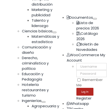
distribución
Marketing y
publicidad
Documentos
Talento y
Lista de
liderazgo
precios 2026
Ciencias básicas
Catálogo
Matemáticas y
2026
estadística
Boletín de
Comunicación y
Novedades
diseño
WooCommerce My
Derecho,
Account
criminalística y
Username:
política
Password:
Educación y
Pedagogía
Remember
Hotelería
Me
restaurantes y
turismo
Register
Ingenierías
Whatsapp
Agropecuaria y
Carrito