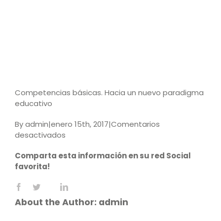
Competencias básicas. Hacia un nuevo paradigma
educativo
By
admin
|
enero 15th, 2017
|
Comentarios
en
desactivados
Competencias
Comparta esta información en su red Social
básicas.
favorita!
Hacia
un
Facebook
X
LinkedIn
nuevo
Reddit
WhatsApp
Tumblr
Pinterest
Vk
Email
paradigma
About the Author:
admin
educativo