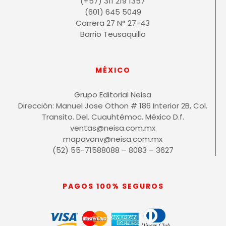
(+57) 311 219 1357
(601) 645 5049
Carrera 27 N° 27-43
Barrio Teusaquillo
MÉXICO
Grupo Editorial Neisa
Dirección: Manuel Jose Othon # 186 Interior 2B, Col.
Transito. Del. Cuauhtémoc. México D.f.
ventas@neisa.com.mx
mapavonv@neisa.com.mx
(52) 55-71588088 – 8083 – 3627
PAGOS 100% SEGUROS