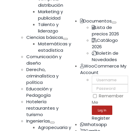
distribución
Marketing y
publicidad
Documentos
Talento y
Lista de
liderazgo
precios 2026
Ciencias básicas
Catálogo
Matemáticas y
2026
estadística
Boletín de
Comunicación y
Novedades
diseño
WooCommerce My
Derecho,
Account
criminalística y
Username:
política
Password:
Educación y
Pedagogía
Remember
Hotelería
Me
restaurantes y
turismo
Register
Ingenierías
Whatsapp
Agropecuaria y
Carrito