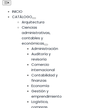
Skip
Toggle
Navigation
to
INICIO
content
CATÁLOGO
Arquitectura
Ciencias
administrativas,
contables y
económicas
Administración
Auditoría y
revisoría
Comercio
internacional
Contabilidad y
finanzas
Economía
Gestión y
emprendimiento
Logística,
compras,