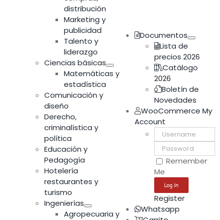
distribución
Marketing y
publicidad
Documentos
Talento y
Lista de
liderazgo
precios 2026
Ciencias básicas
Catálogo
Matemáticas y
2026
estadística
Boletín de
Comunicación y
Novedades
diseño
WooCommerce My
Derecho,
Account
criminalística y
Username:
política
Password:
Educación y
Pedagogía
Remember
Hotelería
Me
restaurantes y
turismo
Register
Ingenierías
Whatsapp
Agropecuaria y
Carrito