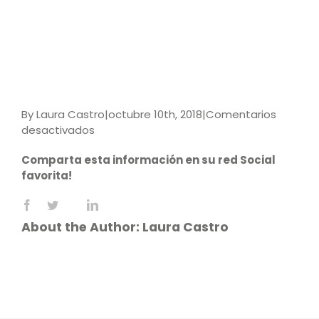
By
Laura Castro
|
octubre 10th, 2018
|
Comentarios
en
desactivados
Educacion
Comparta esta información en su red Social
inclusiva
favorita!
Facebook
X
LinkedIn
Reddit
WhatsApp
Tumblr
Pinterest
Vk
Email
About the Author:
Laura Castro