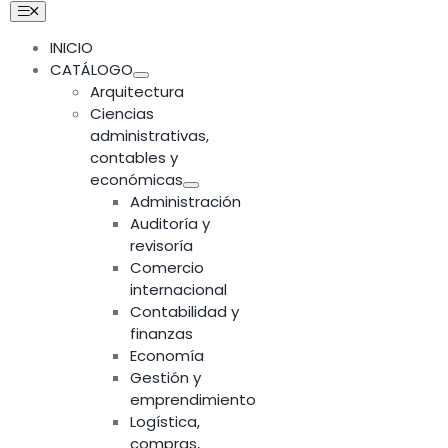
Skip
Toggle
Navigation
to
INICIO
content
CATÁLOGO
Arquitectura
Ciencias
administrativas,
contables y
económicas
Administración
Auditoría y
revisoría
Comercio
internacional
Contabilidad y
finanzas
Economía
Gestión y
emprendimiento
Logística,
compras,