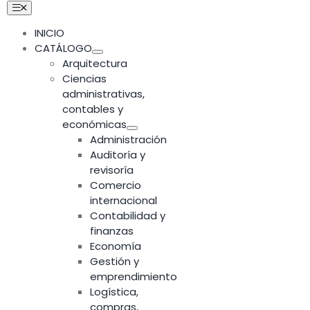
Skip
Toggle
Navigation
to
INICIO
content
CATÁLOGO
Arquitectura
Ciencias
administrativas,
contables y
económicas
Administración
Auditoría y
revisoría
Comercio
internacional
Contabilidad y
finanzas
Economía
Gestión y
emprendimiento
Logística,
compras,