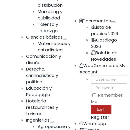
distribución
Marketing y
publicidad
Documentos
Talento y
Lista de
liderazgo
precios 2026
Ciencias básicas
Catálogo
Matemáticas y
2026
estadística
Boletín de
Comunicación y
Novedades
diseño
WooCommerce My
Derecho,
Account
criminalística y
Username:
política
Password:
Educación y
Pedagogía
Remember
Hotelería
Me
restaurantes y
turismo
Register
Ingenierías
Whatsapp
Agropecuaria y
Carrito